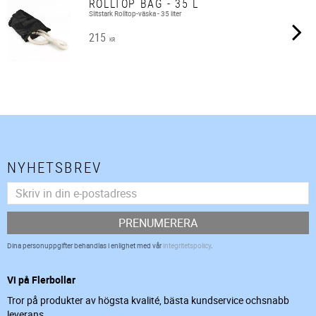
ROLLTOP BAG - 35 L
Slitstark Rolltop-väska - 35 liter
215
KR
NYHETSBREV
PRENUMERERA
Dina personuppgifter behandlas i enlighet med vår
integritetspolicy
.
Vi på Flerbollar
Tror på produkter av högsta kvalité, bästa kundservice ochsnabb
leverans.