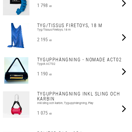
1 798
KR
TYG/TISSUS FIRETOYS, 18 M
Tyg/Tissus Firetoys, 18 m
2 195
KR
TYGUPPHÄNGNING - NOMADE ACT02
Tygok ACT02
1 190
KR
TYGUPPHÄNGNING INKL SLING OCH
KARBIN
Inkl sling och karbin, Tygupphängning, Play
1 075
KR