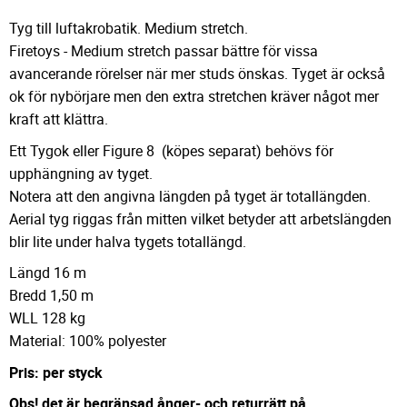
Tyg till luftakrobatik. Medium stretch.
Firetoys - Medium stretch passar bättre för vissa
avancerande rörelser när mer studs önskas. Tyget är också
ok för nybörjare men den extra stretchen kräver något mer
kraft att klättra.
Ett Tygok eller Figure 8 (köpes separat) behövs för
upphängning av tyget.
Notera att den angivna längden på tyget är totallängden.
Aerial tyg riggas från mitten vilket betyder att arbetslängden
blir lite under halva tygets totallängd.
Längd 16 m
Bredd 1,50 m
WLL 128 kg
Material: 100% polyester
Pris: per styck
Obs! det är begränsad ånger- och returrätt på