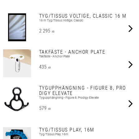
TYG/TISSUS VOLTIGE, CLASSIC 16 M
16 m Tyg/Tissus Voltige, Classic
2 295
KR
TAKFÄSTE - ANCHOR PLATE
Takfäste - Anchor Plate
435
KR
TYGUPPHÄNGNING - FIGURE 8, PRO
DIGY ELEVATE
Tygupphängning - Figure 8, Prodigy Elevate
579
KR
TYG/TISSUS PLAY, 16M
Tyg/Tissus Play, 16m