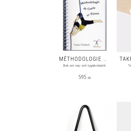
MÉTHODOLOGIE DE CORDE ET TISSUS
Bok om rep- och tygakrobatik
T
595
KR