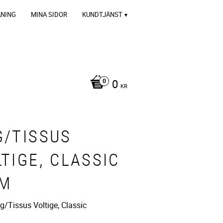
ÄNING
MINA SIDOR
KUNDTJÄNST
0
KR
G/TISSUS
TIGE, CLASSIC
 M
g/Tissus Voltige, Classic