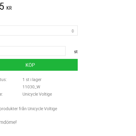
5
KR
st
KÖP
tus
1 st i lager
11030_W
re
Unicycle Voltige
 produkter från Unicycle Voltige
omdöme!