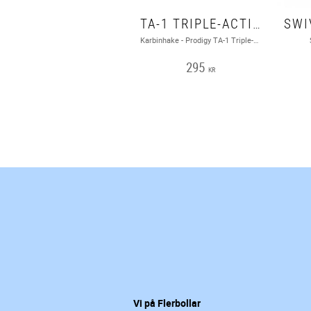
TA-1 TRIPLE-ACTION PRODIGY KARBINHAKE
Karbinhake - Prodigy TA-1 Triple-Action Carabiner
295
KR
Vi på Flerbollar