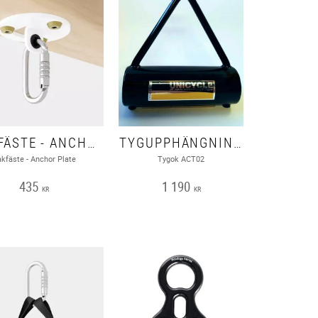
TAKFÄSTE - ANCHOR PLATE
TYGUPPHÄNGNING - NOMADE ACT02
akfäste - Anchor Plate
Tygok ACT02
435
1 190
KR
KR