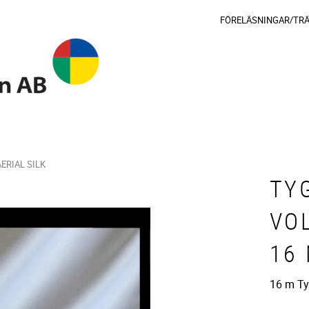
FÖRELÄSNINGAR/TR
AERIAL SILK
TY
VOL
16
16 m Ty