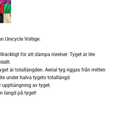
rån Unicycle Voltige.
llräckligt för att dämpa rörelser. Tyget är lite
tellt.
get är totallängden. Aerial tyg riggas från mitten
lite under halva tygets totallängd.
r upphängning av tyget.
n längd på tyget!