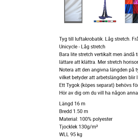
Tyg till luftakrobatik. Låg stretch. F
Unicycle - Låg stretch
Bara lite stretch vertikalt men ändå ti
lättare att klättra. Mer stretch horison
Notera att den angivna längden på ty
vilket betyder att arbetslängden blir 
Ett Tygok (köpes separat) behövs fö
Hör av dig om du vill ha någon anna
Längd 16 m
Bredd 1.50 m
Material: 100% polyester
Tjocklek 130g/m²
WLL 95 kg