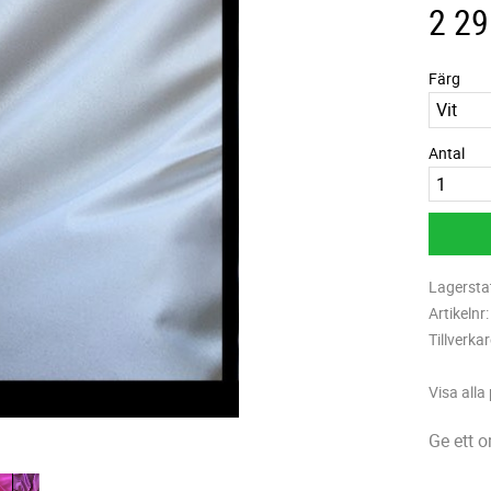
2 29
Färg
Antal
Lagersta
Artikelnr
Tillverka
Visa alla
Ge ett 