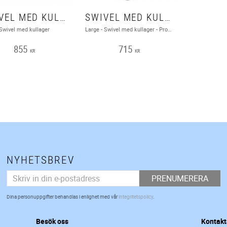
SWIVEL MED KULLAGER - PETZL
SWIVEL MED KULLAGER - PRODIGY LARGE ROUND
Swivel med kullager
Large - Swivel med kullager - Prodigy Large Round
855
715
KR
KR
NYHETSBREV
PRENUMERERA
Dina personuppgifter behandlas i enlighet med vår
integritetspolicy
.
Besök oss
Kontakt