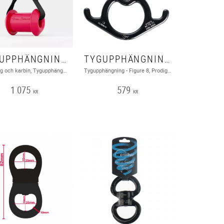
TYGUPPHÄNGNING INKL SLING OCH KARBIN
TYGUPPHÄNGNING - FIGURE 8, PRODIGY ELEVATE
Inkl sling och karbin, Tygupphängning, Play
Tygupphängning - Figure 8, Prodigy Elevate
1 075
579
KR
KR