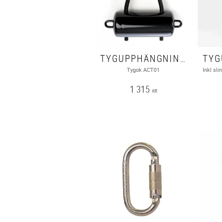
TYGUPPHÄNGNING - OK ACT01
Tygok ACT01
1 315
KR