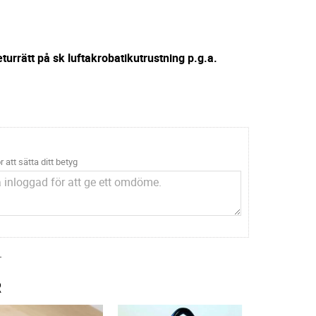
turrätt på sk luftakrobatikutrustning p.g.a.
r att sätta ditt betyg
.
R