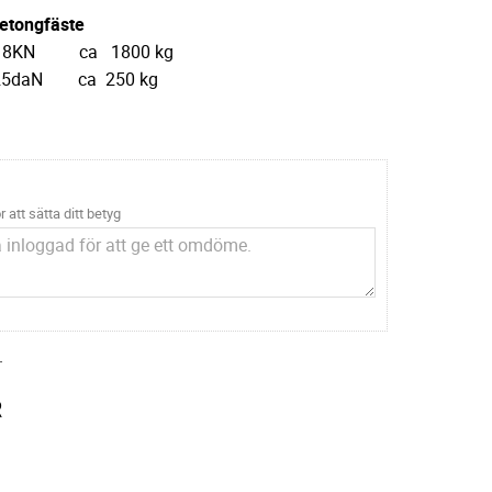
etongfäste
8KN ca 1800 kg
daN ca 250 kg
r att sätta ditt betyg
.
R