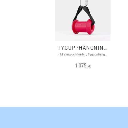
TYGUPPHÄNGNING INKL SLING OCH KARBIN
Inkl sling och karbin, Tygupphängning, Play
1 075
KR