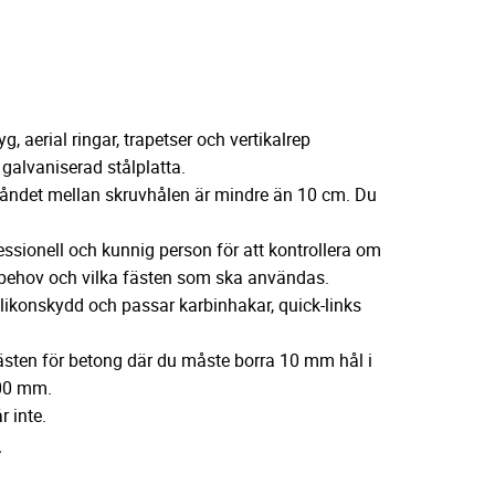
g, aerial ringar, trapetser och vertikalrep
 galvaniserad stålplatta.
tåndet mellan skruvhålen är mindre än 10 cm. Du
essionell och kunnig person för att kontrollera om
tt behov och vilka fästen som ska användas.
silikonskydd och passar karbinhakar, quick-links
ästen för betong där du måste borra 10 mm hål i
100 mm.
r inte.
r