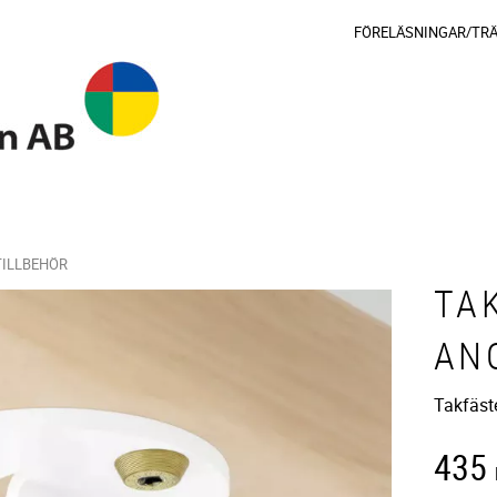
FÖRELÄSNINGAR/TR
TILLBEHÖR
TA
AN
Takfäst
435