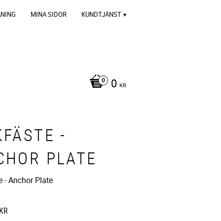
ÄNING
MINA SIDOR
KUNDTJÄNST
0
KR
KFÄSTE -
CHOR PLATE
e - Anchor Plate
KR