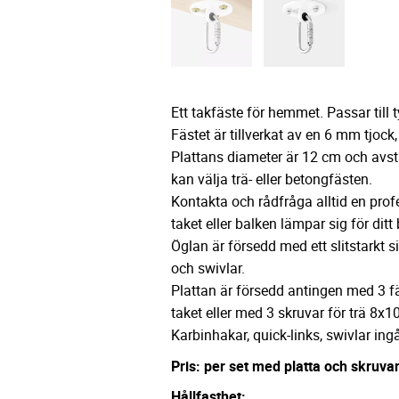
Ett takfäste för hemmet. Passar till ty
Fästet är tillverkat av en 6 mm tjock,
Plattans diameter är 12 cm och avs
kan välja trä- eller betongfästen.
Kontakta och rådfråga alltid en prof
taket eller balken lämpar sig för di
Öglan är försedd med ett slitstarkt 
och swivlar.
Plattan är försedd antingen med 3 f
taket eller med 3 skruvar för trä 8x
Karbinhakar, quick-links, swivlar ingå
Pris: per set med platta och skruva
Hållfasthet: