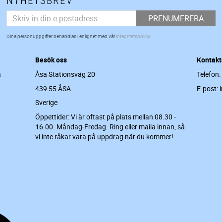
PRENUMERERA
Dina personuppgifter behandlas i enlighet med vår
integritetspolicy
.
Besök oss
Kontakt
a
Åsa Stationsväg 20
Telefon:
439 55 ÅSA
E-post: 
Sverige
Öppettider: Vi är oftast på plats mellan 08.30 -
16.00. Måndag-Fredag. Ring eller maila innan, så
vi inte råkar vara på uppdrag när du kommer!