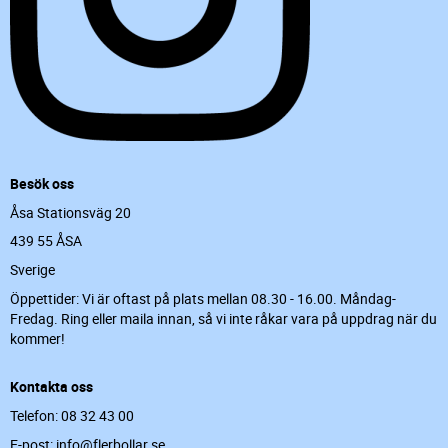
Besök oss
Åsa Stationsväg 20
439 55 ÅSA
Sverige
Öppettider: Vi är oftast på plats mellan 08.30 - 16.00. Måndag-
Fredag. Ring eller maila innan, så vi inte råkar vara på uppdrag när du
kommer!
Kontakta oss
Telefon: 08 32 43 00
E-post: info@flerbollar.se