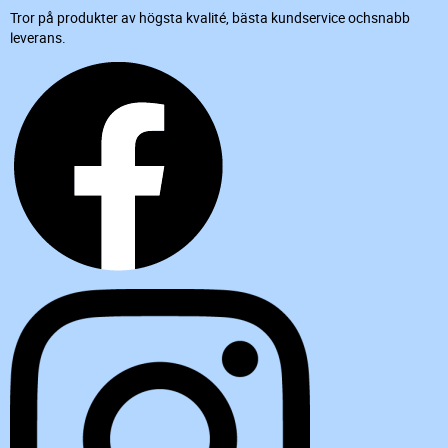
Tror på produkter av högsta kvalité, bästa kundservice ochsnabb
leverans.