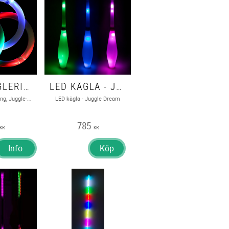
LED JONGLERINGSRING, JUGGLE-LIGHT
LED KÄGLA - JUGGLE DREAM
LED Jongleringsring, Juggle-Light
LED kägla - Juggle Dream
785
KR
KR
Info
Köp