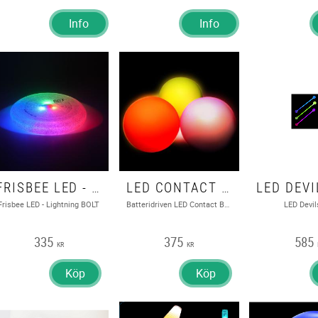
Info
Info
FRISBEE LED - LIGHTNING BOLT
LED CONTACT BALL 95MM - MULTI-FUNCTION - TWIST, BATTERI
Frisbee LED - Lightning BOLT
Batteridriven LED Contact Ball 95mm - Multi-function - Twist,
LED Devil
335
375
585
KR
KR
Köp
Köp