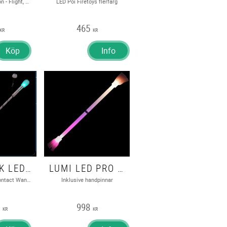
Led poi 20 function - Flight, USB Multifunction set, Echo Orbit
LED Poi Firetoys flerfärg
465
KR
KR
Köp
Info
LEVISTICK LED - CONTACT WAND V2 - FLOWTOYS
LUMI LED PRO TRICK STIX - GLOW FLOWERSTICK
Levistick LED - Contact Wand V2 - Flowtoys
Inklusive handpinnar
0
998
KR
KR