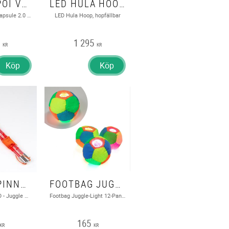
LED PODPOI V2 - CAPSULE 2.0 GLOW POI - FLOWTOYS
LED HULA HOOP, HOPFÄLLBAR - ECHO GLOW - 80 LED REMOTE CONTROL GLOW HULA HOOP - 90 CM
LED Podpoi v2 - Capsule 2.0 - Flowtoys
LED Hula Hoop, hopfällbar
5
1 295
KR
KR
Köp
Köp
DIABOLOPINNAR LED - JUGGLE DREAM
FOOTBAG JUGGLE-LIGHT 12-PANEL PRO LED
Diabolopinnar LED - Juggle Dream
Footbag Juggle-Light 12-Panel Pro LED
165
KR
KR