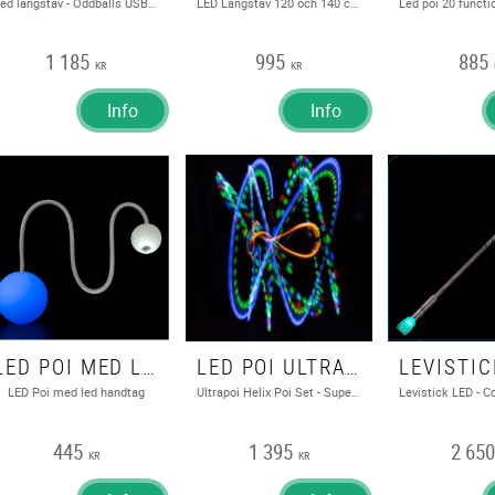
Led långstav - Oddballs USB laddad - 11 funktioner
LED Långstav 120 och 140 cm
1 185
995
885
KR
KR
Info
Info
LED POI MED LEDHANDTAG- PLAY
LED POI ULTRAPOI HELIX POI SET - SUPERBRIGHT LED STICK POI - HELIX HANDLES (WITH ULTRALIGHT V2)
LED Poi med led handtag
Ultrapoi Helix Poi Set - Superbright LED Stick Poi - Helix Handles (with Ultralight V2)
445
1 395
2 65
KR
KR