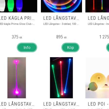
LED KÄGLA PRIMA GLOW CLUB - PLAY
LED LÅNGSTAV - 3-DELAD, 100 CM ECHO TRACE
LED kägla Prima Glow Club - Play
LED Långstav - 3-delad, 100 cm Echo Trace
375
895
1 27
KR
KR
Info
Köp
LED LÅNGSTAV - ODDBALLS USB LADDAD - 11 FUNKTIONER
LED LÅNGSTAV 120/140 CM