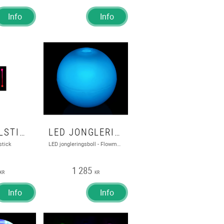
Info
Info
LED DEVILSTICK
LED JONGLERINGSBOLL - FLOWMOJA W/CAPSULE 2.0
stick
LED jongleringsboll - Flowmoja w/capsule 2.0
1 285
KR
KR
Info
Info