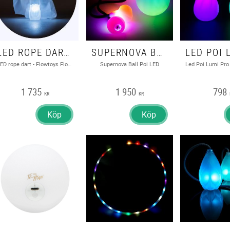
LED ROPE DART - FLOWTOYS FLOWDART: CAPSULE 2.0
SUPERNOVA BALL POI LED
LED rope dart - Flowtoys Flowdart: Capsule 2.0
Supernova Ball Poi LED
1 735
1 950
798
KR
KR
Köp
Köp