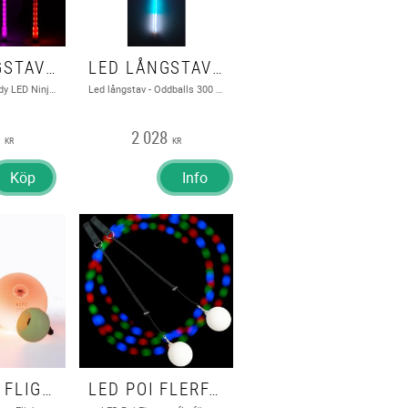
LED LÅNGSTAV - INDY LED NINJA STAFF 120 CM
LED LÅNGSTAV - ODDBALLS 300 MODE USB STAV MED FJÄRRKONTROLL
LED Långstav - Indy LED Ninja Staff 120 cm
Led långstav - Oddballs 300 Mode USB stav med fjärrkontroll
5
2 028
KR
KR
Köp
Info
LED POI - FLIGHT, USB MULTIFUNCTION SET, ECHO ORBIT
LED POI FLERFÄRG STROBE/SLOW FADE - FIRETOYS