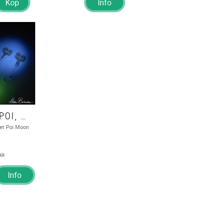
Köp
Info
ÖVNINGSPOI, COMET POI MOON
et Poi Moon
KR
Info