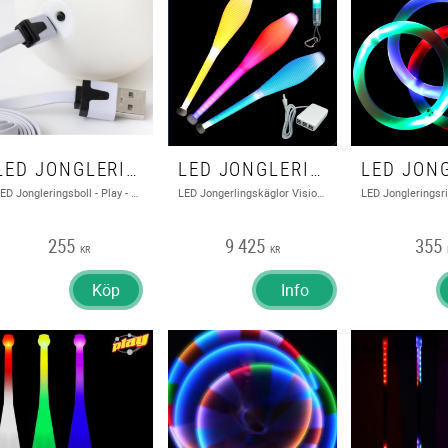
LED JONGLERINGSBOLL - PLAY - USB LADDAD, MULTIFUNCTION
LED JONGLERINGSKÄGLOR VISION SET, PIROUETTE GRIP
LED Jongleringsboll - Play - USB laddad, multifunction
LED Jongerlingskäglor Vision set, Pirouette Grip
255
9 425
355
KR
KR
Köp
Info