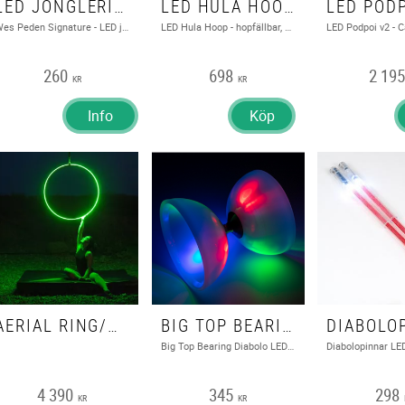
LED JONGLERINGSBOLL - WES PEDEN SIGNATURE
LED HULA HOOP - HOPFÄLLBAR, ECHO PLAY - 24 LED - 90 CM
Wes Peden Signature - LED jongleringsboll
LED Hula Hoop - hopfällbar, Rockring
260
698
2 19
KR
KR
Info
Köp
AERIAL RING/HOOP - 1 FÄSTE - ECHO LED - OVER 100 MODES
BIG TOP BEARING DIABOLO LED - JUGGLE DREAM
Big Top Bearing Diabolo LED - Juggle Dream
4 390
345
298
KR
KR