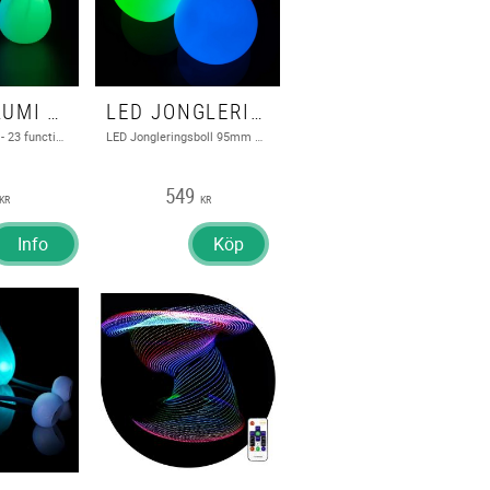
LED POI LUMI PRO - 23 FUNCTION
LED JONGLERINGSBOLL 95MM CONTACT BALL, MULTIFUNCTION TWIST - ODDBALLS
Led Poi Lumi Pro - 23 function
LED Jongleringsboll 95mm Contact, Multifunction Twist - Oddballs
549
KR
KR
Info
Köp