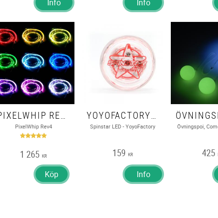
Info
Info
PIXELWHIP REV4 - FIBERFLIES
YOYOFACTORY - SPINSTAR LED
PixelWhip Rev4
Spinstar LED - YoyoFactory
Övningspoi, Com
159
425
1 265
KR
KR
Köp
Info