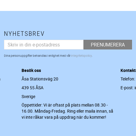
NYHETSBREV
PRENUMERERA
Dina personuppgifter behandlas i enlighet med vår
integritetspolicy
.
Besök oss
Kontakt
a
Åsa Stationsväg 20
Telefon:
439 55 ÅSA
E-post: 
Sverige
Öppettider: Vi är oftast på plats mellan 08.30 -
16.00. Måndag-Fredag. Ring eller maila innan, så
vi inte råkar vara på uppdrag när du kommer!