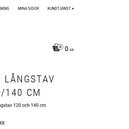
ÄNING
MINA SIDOR
KUNDTJÄNST
0
KR
D LÅNGSTAV
0/140 CM
gstav 120 och 140 cm
KR