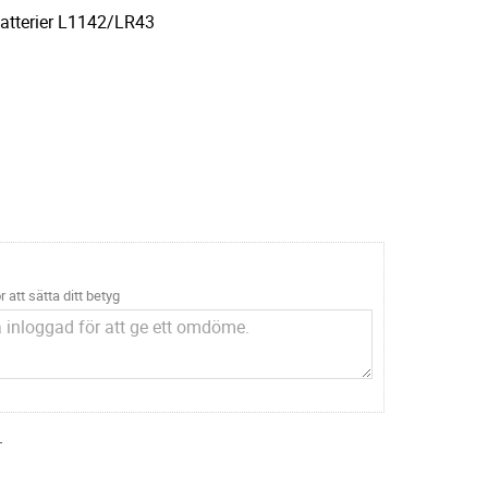
sbatterier L1142/LR43
r att sätta ditt betyg
.