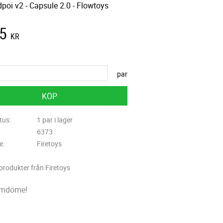
poi v2 - Capsule 2.0 - Flowtoys
5
KR
par
KÖP
tus
1 par i lager
6373
re
Firetoys
 produkter från Firetoys
omdöme!