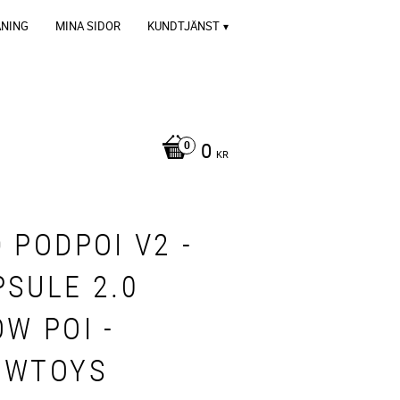
ÄNING
MINA SIDOR
KUNDTJÄNST
0
KR
 PODPOI V2 -
PSULE 2.0
W POI -
OWTOYS