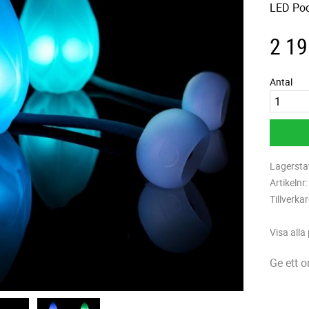
LED Pod
2 19
Antal
Lagersta
Artikelnr
Tillverka
Visa alla
Ge ett 