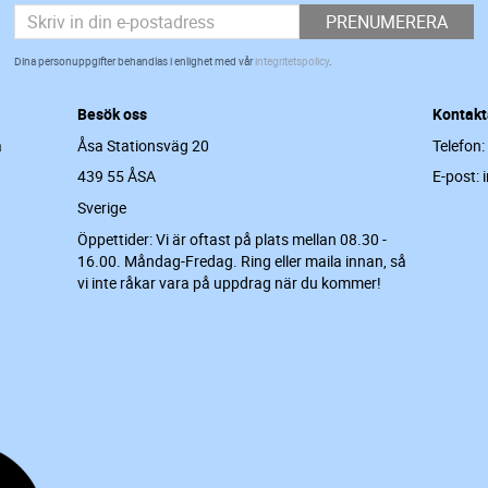
PRENUMERERA
Dina personuppgifter behandlas i enlighet med vår
integritetspolicy
.
Besök oss
Kontakt
a
Åsa Stationsväg 20
Telefon:
439 55 ÅSA
E-post: 
Sverige
Öppettider: Vi är oftast på plats mellan 08.30 -
16.00. Måndag-Fredag. Ring eller maila innan, så
vi inte råkar vara på uppdrag när du kommer!