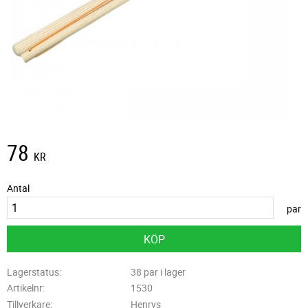
78
KR
Antal
par
KÖP
Lagerstatus
38 par i lager
Artikelnr
1530
Tillverkare
Henrys