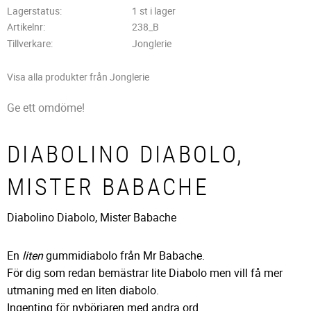
Lagerstatus
1 st i lager
Artikelnr
238_B
Tillverkare
Jonglerie
Visa alla produkter från Jonglerie
Ge ett omdöme!
DIABOLINO DIABOLO,
MISTER BABACHE
Diabolino Diabolo, Mister Babache
En
liten
gummidiabolo från Mr Babache.
För dig som redan bemästrar lite Diabolo men vill få mer
utmaning med en liten diabolo.
Ingenting för nybörjaren med andra ord.