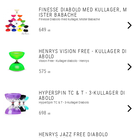
FINESSE DIABOLO MED KULLAGER, M
ISTER BABACHE
Finesse Diabolo med kullager, Mister Babache
649
KR
HENRYS VISION FREE - KULLAGER DI
ABOLO
Vision Free - Kullager diabolo - Henrys
575
KR
HYPERSPIN TC & T - 3-KULLAGER DI
ABOLO
HyperSpin TC & T - 3-kullager Diabolo
698
KR
HENRYS JAZZ FREE DIABOLO