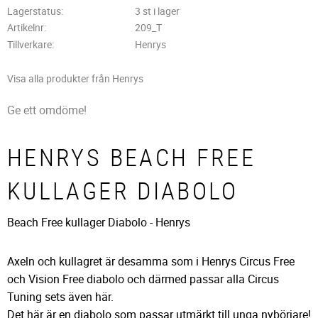
Lagerstatus
3 st i lager
Artikelnr
209_T
Tillverkare
Henrys
Visa alla produkter från Henrys
Ge ett omdöme!
HENRYS BEACH FREE
KULLAGER DIABOLO
Beach Free kullager Diabolo - Henrys
Axeln och kullagret är desamma som i Henrys Circus Free
och Vision Free diabolo och därmed passar alla Circus
Tuning sets även här.
Det här är en diabolo som passar utmärkt till unga nybörjare!