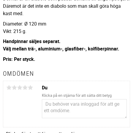
Däremot är det inte en diabolo som man skall göra höga
kast med.
Diameter: Ø 120 mm
Vikt: 215 g.
Handpinnar säljes separat.
Välj mellan trä-, aluminium-, glasfiber-, kolfiberpinnar.
Pris: Per styck.
OMDÖMEN
Du
Klicka på en stjärna för att sätta ditt betyg