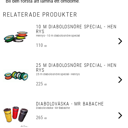
Bli den första att lämna ett omdöme.
RELATERADE PRODUKTER
10 M DIABOLOSNÖRE SPECIAL - HEN
RYS
Henrys - 10 m diabolosnöre special
110
KR
25 M DIABOLOSNÖRE SPECIAL - HEN
RYS
25 m diabolosnöre special - Henrys
225
KR
DIABOLOVÄSKA - MR BABACHE
Diaboloväska - Mr Babache
265
KR