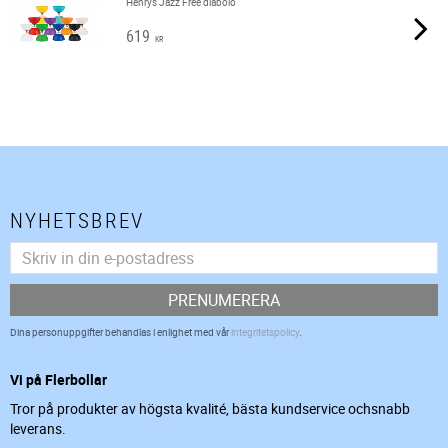
Henrys Jazz Free diabolo
619
KR
NYHETSBREV
PRENUMERERA
Dina personuppgifter behandlas i enlighet med vår
integritetspolicy
.
Vi på Flerbollar
Tror på produkter av högsta kvalité, bästa kundservice ochsnabb
leverans.