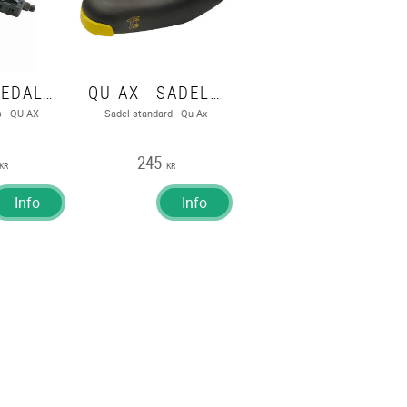
QU-AX - PEDALER CROSS
QU-AX - SADEL STANDARD
s - QU-AX
Sadel standard - Qu-Ax
245
KR
KR
Info
Info