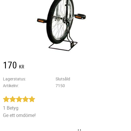
170
KR
Lagerstatus
Slutsåld
Artikelnr
7150
1 Betyg
Ge ett omdöme!