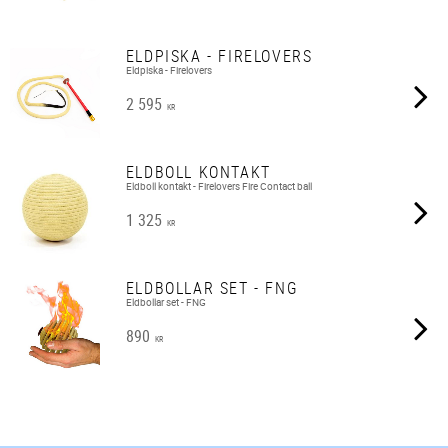
ELDPISKA - FIRELOVERS
Eldpiska - Firelovers
2 595
KR
ELDBOLL KONTAKT
Eldboll kontakt - Firelovers Fire Contact ball
1 325
KR
ELDBOLLAR SET - FNG
Eldbollar set - FNG
890
KR