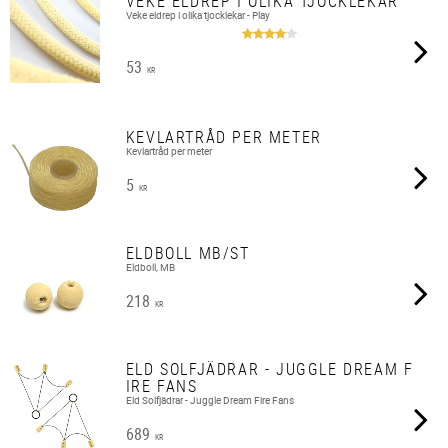
VEKE ELDREP I OLIKA TJOCKLEKAR
Veke eldrep i olika tjocklekar - Play
53
KR
KEVLARTRÅD PER METER
Kevlartråd per meter
5
KR
ELDBOLL MB/ST
Eldboll, MB
218
KR
ELD SOLFJÄDRAR - JUGGLE DREAM F
IRE FANS
Eld Solfjädrar - Juggle Dream Fire Fans
689
KR