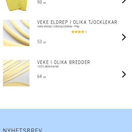
90
KR
VEKE ELDREP I OLIKA TJOCKLEKAR
Veke eldrep i olika tjocklekar - Play
53
KR
VEKE I OLIKA BREDDER
100% äkta Kevlar
64
KR
NYHETSBREV