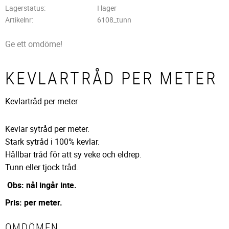
Lagerstatus
I lager
Artikelnr
6108_tunn
Ge ett omdöme!
KEVLARTRÅD PER METER
Kevlartråd per meter
Kevlar sytråd per meter.
Stark sytråd i 100% kevlar.
Hållbar tråd för att sy veke och eldrep.
Tunn eller tjock tråd.
Obs: nål ingår inte.
Pris: per meter.
OMDÖMEN