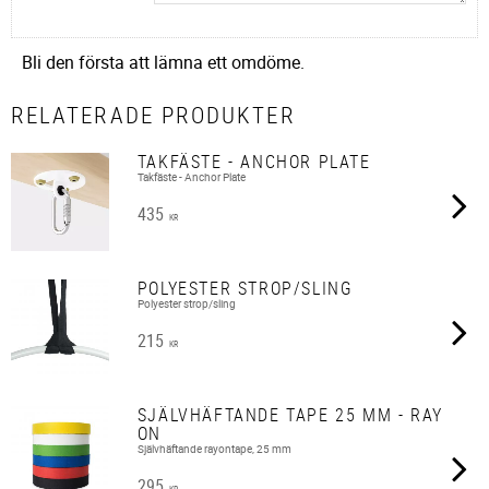
Bli den första att lämna ett omdöme.
RELATERADE PRODUKTER
TAKFÄSTE - ANCHOR PLATE
Takfäste - Anchor Plate
435
KR
POLYESTER STROP/SLING
Polyester strop/sling
215
KR
SJÄLVHÄFTANDE TAPE 25 MM - RAY
ON
Självhäftande rayontape, 25 mm
295
KR