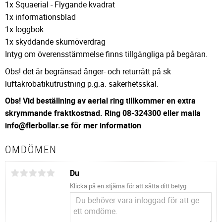
1x Squaerial - Flygande kvadrat
1x informationsblad
1x loggbok
1x skyddande skumöverdrag
Intyg om överensstämmelse finns tillgängliga på begäran.
Obs! det är begränsad ånger- och returrätt på sk
luftakrobatikutrustning p.g.a. säkerhetsskäl.
Obs! Vid beställning av aerial ring tillkommer en extra
skrymmande fraktkostnad. Ring 08-324300 eller maila
info@flerbollar.se för mer information
OMDÖMEN
Du
Klicka på en stjärna för att sätta ditt betyg