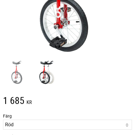
1 685
KR
Färg