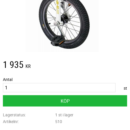
1 935
KR
Antal
st
KÖP
Lagerstatus
1 st i lager
Artikelnr
510