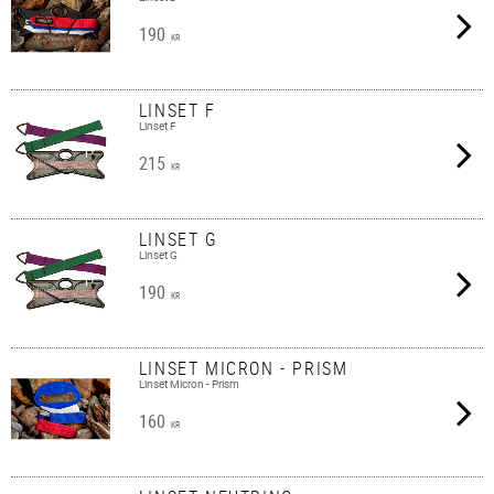
190
KR
LINSET F
Linset F
215
KR
LINSET G
Linset G
190
KR
LINSET MICRON - PRISM
Linset Micron - Prism
160
KR