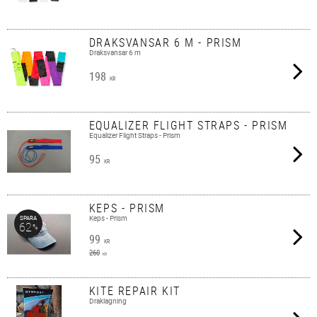
DRAKSVANSAR 6 M - PRISM
Draksvansar 6 m
198
KR
EQUALIZER FLIGHT STRAPS - PRISM
Equalizer Flight Straps - Prism
95
KR
KEPS - PRISM
Keps - Prism
SPARA
62
%
99
KR
260
KR
KITE REPAIR KIT
Draklagning