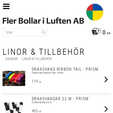
0
KR
LINOR & TILLBEHÖR
DRAKAR
LINOR & TILLBEHÖR
DRAKSVANS RIBBON TAIL - PRISM
Draksvans Ribbon tail - Prism
119
KR
DRAKSVANSAR 22 M - PRISM
Draksvansar 22 m
465
KR