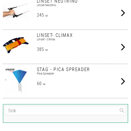
LINSET NEUTRINO
Linset Neutrino
245
KR
LINSET- CLIMAX
Linset - Climax
385
KR
STAG - PICA SPREADER
Pica Spreader
60
KR