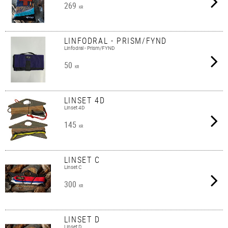
269
KR
LINFODRAL - PRISM/FYND
Linfodral - Prism/FYND
50
KR
LINSET 4D
Linset 4D
145
KR
LINSET C
Linset C
300
KR
LINSET D
Linset D