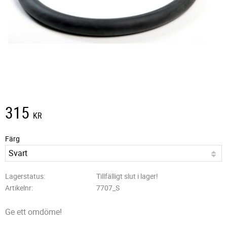
315
KR
Färg
Lagerstatus
Tillfälligt slut i lager!
Artikelnr
7707_S
Ge ett omdöme!