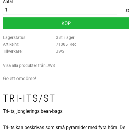
Antal
st
KÖP
Lagerstatus
3 st i lager
Artikelnr
71085_Red
Tillverkare
JWS
Visa alla produkter från JWS
Ge ett omdöme!
TRI-ITS/ST
Tri-its, jonglerings bean-bags
Tri-its kan beskrivas som små pyramider med fyra hörn. De