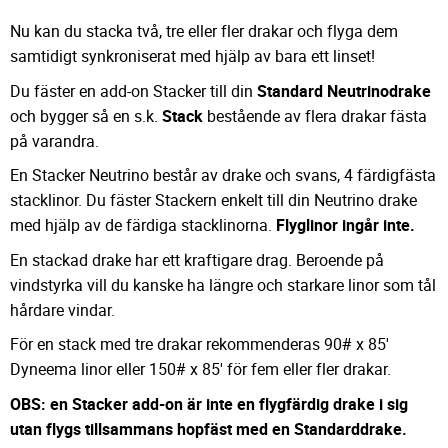
Nu kan du stacka två, tre eller fler drakar och flyga dem
samtidigt synkroniserat med hjälp av bara ett linset!
Du fäster en add-on Stacker till din
Standard Neutrinodrake
och bygger så en s.k.
Stack
bestående av flera drakar fästa
på varandra.
En Stacker Neutrino består av drake och svans, 4 färdigfästa
stacklinor. Du fäster Stackern enkelt till din Neutrino drake
med hjälp av de färdiga stacklinorna.
Flyglinor ingår inte.
En stackad drake har ett kraftigare drag. Beroende på
vindstyrka vill du kanske ha längre och starkare linor som tål
hårdare vindar.
För en stack med tre drakar rekommenderas 90# x 85'
Dyneema linor eller 150# x 85' för fem eller fler drakar.
OBS: en Stacker add-on är inte en flygfärdig drake i sig
utan flygs tillsammans hopfäst med en Standarddrake.