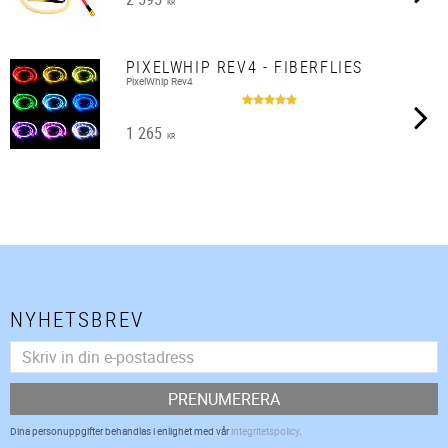
KR
PIXELWHIP REV4 - FIBERFLIES
PixelWhip Rev4
1 265
KR
NYHETSBREV
PRENUMERERA
Dina personuppgifter behandlas i enlighet med vår
integritetspolicy
.