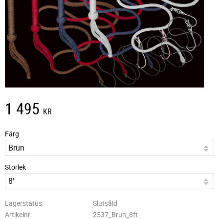
1 495
KR
Färg
Storlek
Lagerstatus
Slutsåld
Artikelnr
2537_Brun_8ft