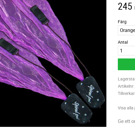
245
Färg
Antal
Lagersta
Artikelnr
Tillverka
Visa alla
Ge ett 