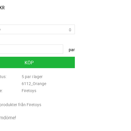
KR
par
KÖP
tus
5 par i lager
6112_Orange
re
Firetoys
 produkter från Firetoys
omdöme!