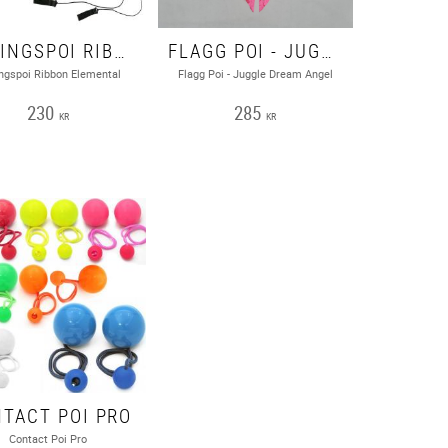
ÖVNINGSPOI RIBBON ELEMENTAL - PYROPIXIES
FLAGG POI - JUGGLE DREAM ANGEL
ngspoi Ribbon Elemental
Flagg Poi - Juggle Dream Angel
230
285
KR
KR
TACT POI PRO
Contact Poi Pro