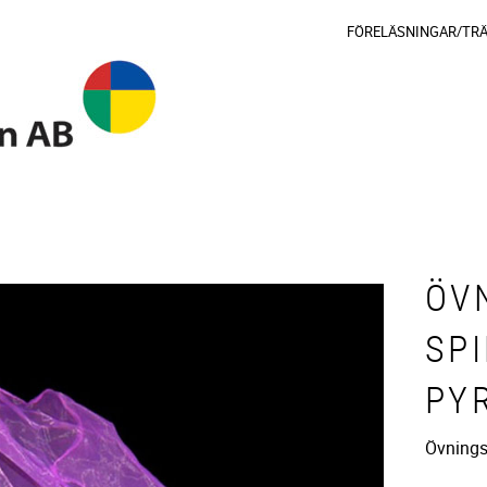
FÖRELÄSNINGAR/TR
ÖV
SPI
PY
Övningsp