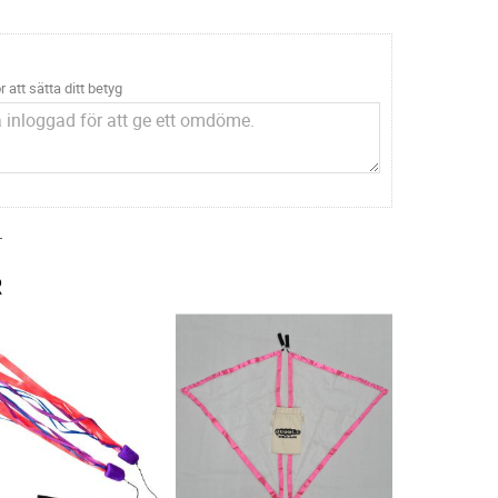
r att sätta ditt betyg
.
R