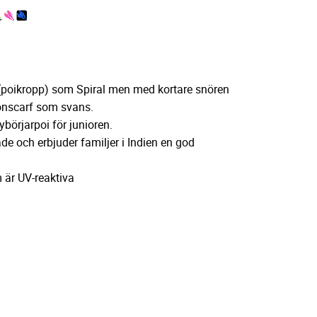
(poikropp) som Spiral men med kortare snören
lonscarf som svans.
nybörjarpoi för junioren.
ade och erbjuder familjer i Indien en god
 är UV-reaktiva