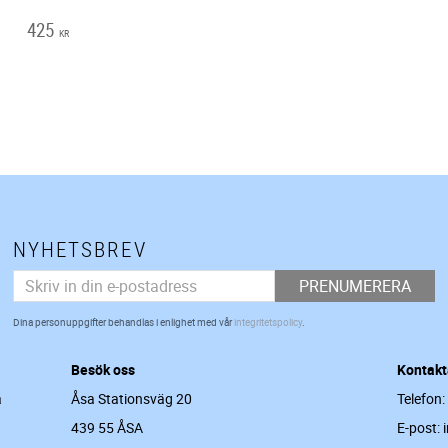
425
KR
NYHETSBREV
PRENUMERERA
Dina personuppgifter behandlas i enlighet med vår
integritetspolicy
.
Besök oss
Kontakt
a
Åsa Stationsväg 20
Telefon:
439 55 ÅSA
E-post: 