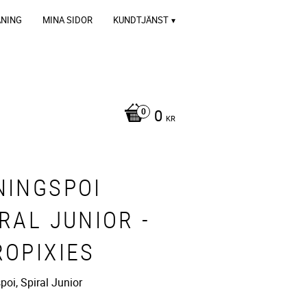
ÄNING
MINA SIDOR
KUNDTJÄNST
0
KR
NINGSPOI
RAL JUNIOR -
ROPIXIES
oi, Spiral Junior