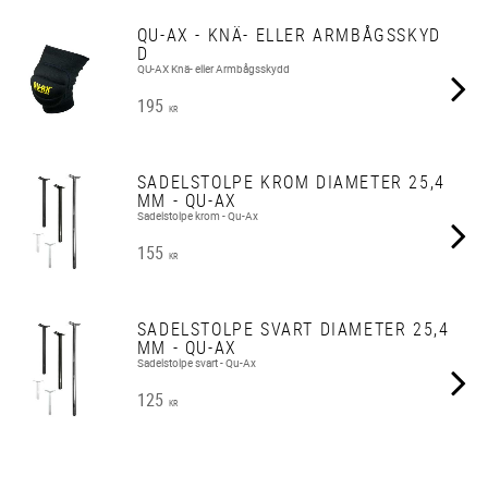
QU-AX - KNÄ- ELLER ARMBÅGSSKYD
D
QU-AX Knä- eller Armbågsskydd
195
KR
SADELSTOLPE KROM DIAMETER 25,4
MM - QU-AX
Sadelstolpe krom - Qu-Ax
155
KR
SADELSTOLPE SVART DIAMETER 25,4
MM - QU-AX
Sadelstolpe svart - Qu-Ax
125
KR