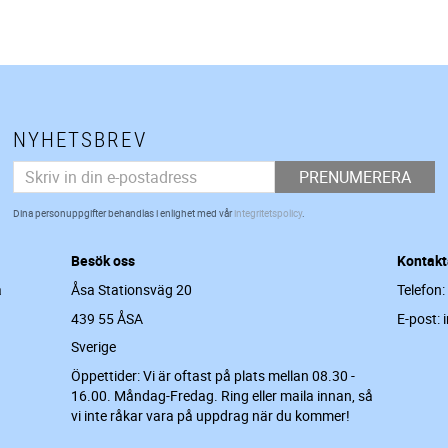
NYHETSBREV
PRENUMERERA
Dina personuppgifter behandlas i enlighet med vår
integritetspolicy
.
Besök oss
Kontakt
a
Åsa Stationsväg 20
Telefon:
439 55 ÅSA
E-post: 
Sverige
Öppettider: Vi är oftast på plats mellan 08.30 -
16.00. Måndag-Fredag. Ring eller maila innan, så
vi inte råkar vara på uppdrag när du kommer!