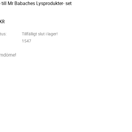
 till Mr Babaches Lysprodukter- set
KR
tus
Tillfälligt slut i lager!
1547
omdöme!