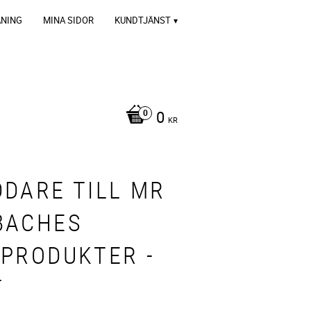
ÄNING
MINA SIDOR
KUNDTJÄNST
0
KR
DDARE TILL MR
BACHES
SPRODUKTER -
T