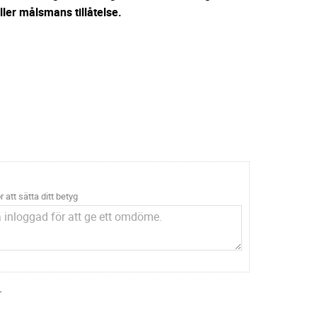
ller målsmans tillåtelse.
r att sätta ditt betyg
.