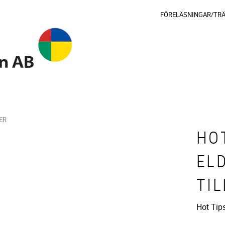
FÖRELÄSNINGAR/TR
ER
HOT
EL
TI
Hot Tips