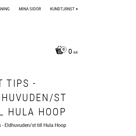
ÄNING
MINA SIDOR
KUNDTJÄNST
0
KR
 TIPS -
DHUVUDEN/ST
LL HULA HOOP
 - Eldhuvuden/st till Hula Hoop