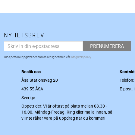
NYHETSBREV
PRENUMERERA
Dina personuppgifter behandlas i enlighet med vår
integritetspolicy
.
Besök oss
Kontakt
a
Åsa Stationsväg 20
Telefon:
439 55 ÅSA
E-post: 
Sverige
Öppettider: Vi är oftast på plats mellan 08.30 -
16.00. Måndag-Fredag. Ring eller maila innan, så
vi inte råkar vara på uppdrag när du kommer!