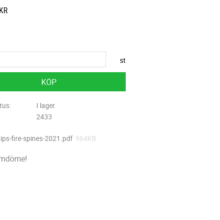
att pris:
KR
 pris:
st
KÖP
tus
I lager
2433
tips-fire-spines-2021.pdf
964KB
omdöme!