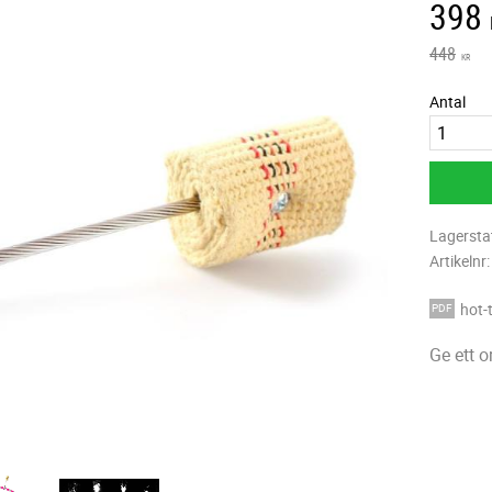
Neds
398
Ordinarie
448
KR
Antal
Lagersta
Artikelnr
hot-
Ge ett 