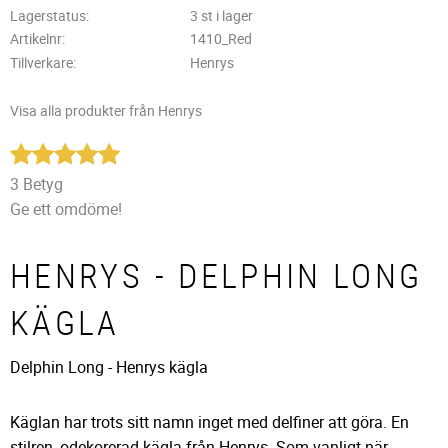
Lagerstatus
3 st i lager
Artikelnr
1410_Red
Tillverkare
Henrys
Visa alla produkter från Henrys
3 Betyg
Ge ett omdöme!
HENRYS - DELPHIN LONG
KÄGLA
Delphin Long - Henrys kägla
Käglan har trots sitt namn inget med delfiner att göra. En
stilren, odekorerad kägla från Henrys. Som vanligt när