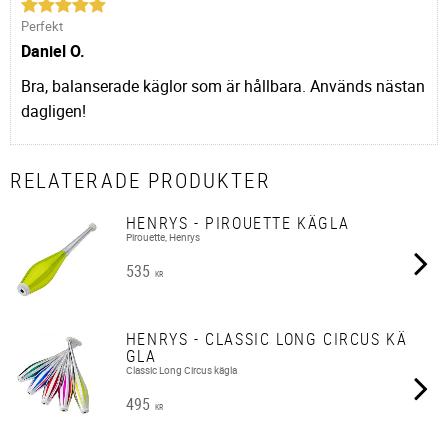
Perfekt
Daniel O.
Bra, balanserade käglor som är hållbara. Används nästan
dagligen!
RELATERADE PRODUKTER
HENRYS - PIROUETTE KÄGLA
Pirouette, Henrys
535
KR
HENRYS - CLASSIC LONG CIRCUS KÄ
GLA
Classic Long Circus kägla
495
KR