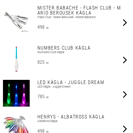
MISTER BABACHE - FLASH CLUB - M
ARIO BEROUSEK KÄGLA
Flash Club - Mario Berousek - Mister Babache
498
KR
NUMBERS CLUB KÄGLA
Numbers Club Kägla
825
KR
LED KÄGLA - JUGGLE DREAM
LED kägla - Juggle Dream
785
KR
HENRYS - ALBATROSS KÄGLA
Albatross kägla
498
KR