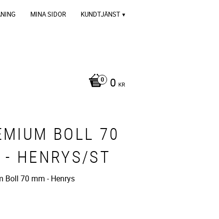
ÄNING
MINA SIDOR
KUNDTJÄNST
0
KR
EMIUM BOLL 70
 - HENRYS/ST
 Boll 70 mm - Henrys
R