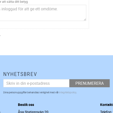
r att sätta ditt betyg
.
NYHETSBREV
PRENUMERERA
Dina personuppgifter behandlas i enlighet med vår
integritetspolicy
.
Besök oss
Kontakt
a
Åsa Stationsväg 20
Telefon: