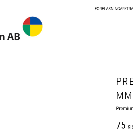
FÖRELÄSNINGAR/TR
PR
MM
Premium
75
K