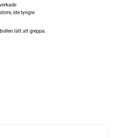
lverkade
törre, lite tyngre
ollen lätt att greppa.