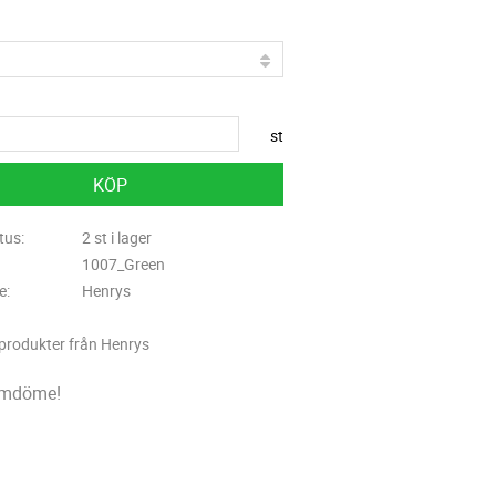
st
KÖP
tus
2 st i lager
1007_Green
re
Henrys
 produkter från Henrys
omdöme!