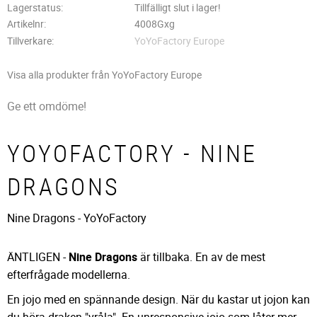
Lagerstatus
Tillfälligt slut i lager!
Artikelnr
4008Gxg
Tillverkare
YoYoFactory Europe
Visa alla produkter från YoYoFactory Europe
Ge ett omdöme!
YOYOFACTORY - NINE
DRAGONS
Nine Dragons - YoYoFactory
ÄNTLIGEN -
Nine Dragons
är tillbaka. En av de mest
efterfrågade modellerna.
En jojo med en spännande design. När du kastar ut jojon kan
du höra draken "vråla". En unresponsive jojo som låter mer