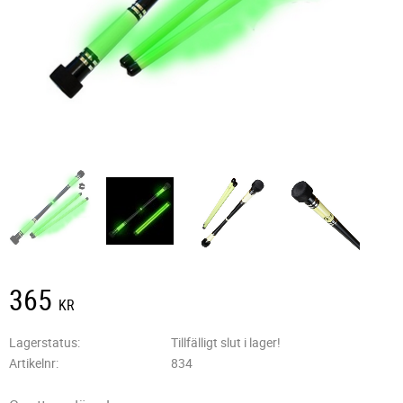
365
KR
Lagerstatus
Tillfälligt slut i lager!
Artikelnr
834