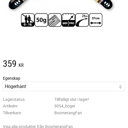
359
KR
Egenskap
Lagerstatus
Tillfälligt slut i lager!
Artikelnr
9054_hoger
Tillverkare
BoomerangFan
Visa alla produkter från BoomerangFan