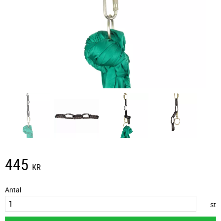
445
KR
Antal
st